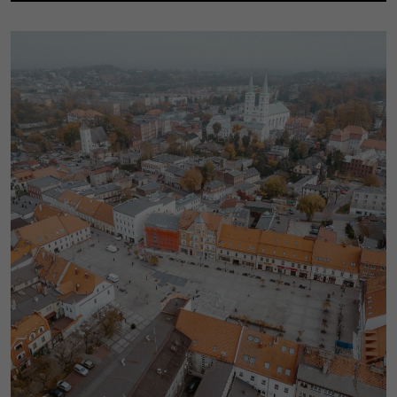
internetowa
działała jak
najlepiej
podczas
Twojej
wizyty. Jeśli
odrzucisz te
pliki cookie,
niektóre
funkcje
znikną ze
strony
internetowej.
Marketing
Dzieląc się swoimi
zainteresowaniami i
zachowaniem
podczas
odwiedzania naszej