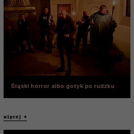
wymagane
do działania
strony.
Statystyki
W celu
poprawy
funkcjonalności
i struktury
serwisu w
oparciu o
sposób
Śląski horror albo gotyk po rudzku
korzystania z
serwisu.
więcej
Wygoda
Aby nasza
strona