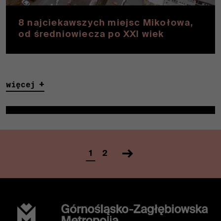
witryny, zwiększasz
szansę zobaczenia
8 najciekawszych miejsc Mikołowa,
spersonalizowanych
od średniowiecza po XXI wiek
treści i ofert.
więcej
1
2
Nawigacja
po
wpisach