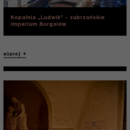
Kopalnia „Ludwik” – zabrzańskie
imperium Borgsiów
więcej
Niezbędne
Te pliki
cookies nie
są
opcjonalne.
Są one