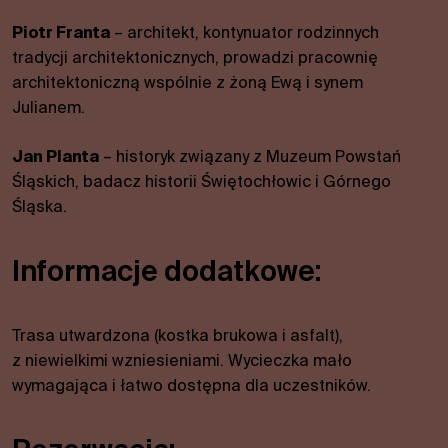
funkcjonalności
Piotr Franta
– architekt, kontynuator rodzinnych
i struktury
serwisu w
tradycji architektonicznych, prowadzi pracownię
oparciu o
architektoniczną wspólnie z żoną Ewą i synem
sposób
Julianem.
korzystania z
serwisu.
Jan Planta
– historyk związany z Muzeum Powstań
Śląskich, badacz historii Świętochłowic i Górnego
Śląska.
Wygoda
Aby nasza
strona
Informacje dodatkowe:
internetowa
działała jak
najlepiej
Trasa utwardzona (kostka brukowa i asfalt),
podczas
Twojej
z niewielkimi wzniesieniami. Wycieczka mało
wizyty. Jeśli
wymagająca i łatwo dostępna dla uczestników.
odrzucisz te
pliki cookie,
niektóre