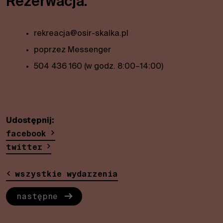
Rezerwacja:
funkcje
znikną ze
strony
rekreacja@osir-skalka.pl
internetowej.
poprzez Messenger
504 436 160 (w godz. 8:00–14:00)
Marketing
Dzieląc się swoimi
zainteresowaniami i
zachowaniem
podczas
Udostępnij:
odwiedzania naszej
facebook
witryny, zwiększasz
twitter
szansę zobaczenia
spersonalizowanych
treści i ofert.
wszystkie wydarzenia
następne