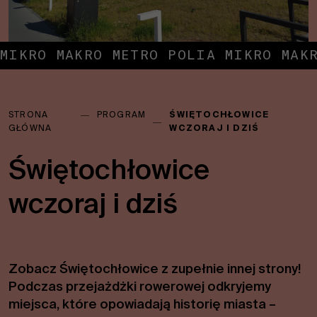
MIKRO MAKRO METRO POLIA MIKRO MAK
Jesteś
STRONA
―
PROGRAM
ŚWIĘTOCHŁOWICE
tutaj:
―
GŁÓWNA
WCZORAJ I DZIŚ
Świętochłowice
wczoraj i dziś
Zobacz Świętochłowice z zupełnie innej strony!
Podczas przejażdżki rowerowej odkryjemy
miejsca, które opowiadają historię miasta –