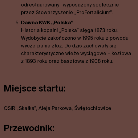
odrestaurowany i wyposażony społecznie
przez Stowarzyszenie „ProFortalicium”.
Dawna KWK „Polska”
Historia kopalni „Polska” sięga 1873 roku.
Wydobycie zakończono w 1995 roku z powodu
wyczerpania złóż. Do dziś zachowały się
Niezbędne
charakterystyczne wieże wyciągowe – kozłowa
Te pliki
z 1893 roku oraz basztowa z 1908 roku.
cookies nie
są
opcjonalne.
Są one
Miejsce startu:
wymagane
do działania
strony.
OSiR
„Skałka”, Aleja Parkowa, Świętochłowice
Statystyki
Przewodnik:
W celu
poprawy