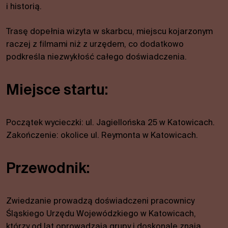
i historią.
Trasę dopełnia wizyta w skarbcu, miejscu kojarzonym
raczej z filmami niż z urzędem, co dodatkowo
podkreśla niezwykłość całego doświadczenia.
Niezbędne
Miejsce startu:
Te pliki
cookies nie
są
Początek wycieczki: ul. Jagiellońska 25 w Katowicach.
opcjonalne.
Są one
Zakończenie: okolice ul. Reymonta w Katowicach.
wymagane
do działania
Przewodnik:
strony.
Zwiedzanie prowadzą doświadczeni pracownicy
Statystyki
W celu
Śląskiego Urzędu Wojewódzkiego w Katowicach,
poprawy
którzy od lat oprowadzają grupy i doskonale znają