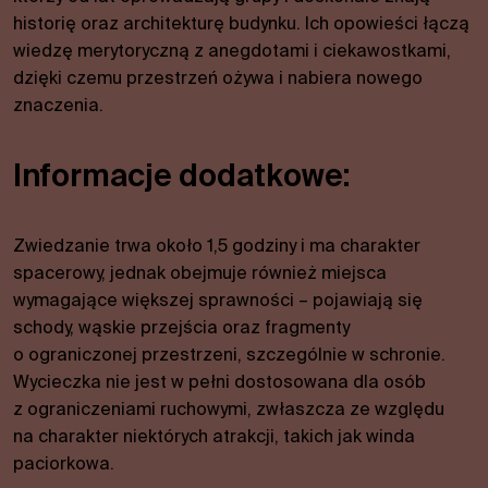
funkcjonalności
historię oraz architekturę budynku. Ich opowieści łączą
i struktury
wiedzę merytoryczną z anegdotami i ciekawostkami,
serwisu w
dzięki czemu przestrzeń ożywa i nabiera nowego
oparciu o
sposób
znaczenia.
korzystania z
serwisu.
Informacje dodatkowe:
Wygoda
Zwiedzanie trwa około 1,5 godziny i ma charakter
Aby nasza
strona
spacerowy, jednak obejmuje również miejsca
internetowa
wymagające większej sprawności – pojawiają się
działała jak
schody, wąskie przejścia oraz fragmenty
najlepiej
o ograniczonej przestrzeni, szczególnie w schronie.
podczas
Wycieczka nie jest w pełni dostosowana dla osób
Twojej
wizyty. Jeśli
z ograniczeniami ruchowymi, zwłaszcza ze względu
odrzucisz te
na charakter niektórych atrakcji, takich jak winda
pliki cookie,
paciorkowa.
niektóre