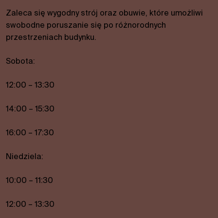
funkcje
Zaleca się wygodny strój oraz obuwie, które umożliwi
znikną ze
swobodne poruszanie się po różnorodnych
strony
internetowej.
przestrzeniach budynku.
Sobota:
Marketing
Dzieląc się swoimi
12:00 – 13:30
zainteresowaniami i
zachowaniem
14:00 – 15:30
podczas
odwiedzania naszej
witryny, zwiększasz
16:00 – 17:30
szansę zobaczenia
spersonalizowanych
Niedziela:
treści i ofert.
10:00 – 11:30
12:00 – 13:30