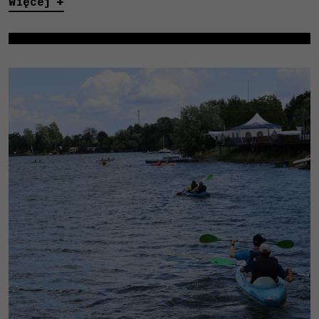
więcej
Niezbędne
Te pliki
cookies nie
są
opcjonalne.
Są one
wymagane
do działania
strony.
Statystyki
W celu
poprawy