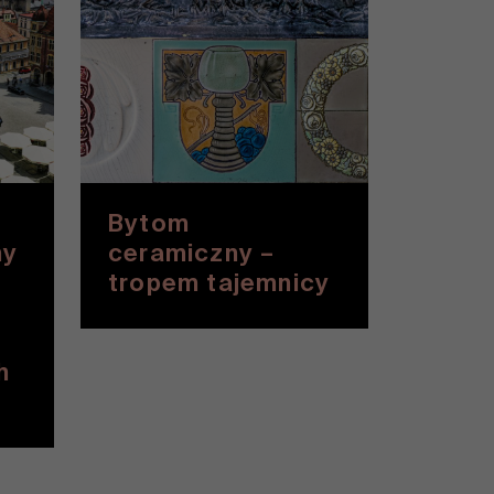
Bytom
ny
ceramiczny –
tropem tajemnicy
h