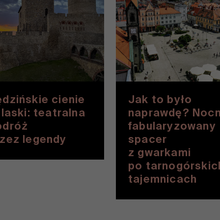
dzińskie cienie
Jak to było
blaski: teatralna
naprawdę? Noc
odróż
fabularyzowany
rzez legendy
spacer
z gwarkami
po tarnogórskic
tajemnicach