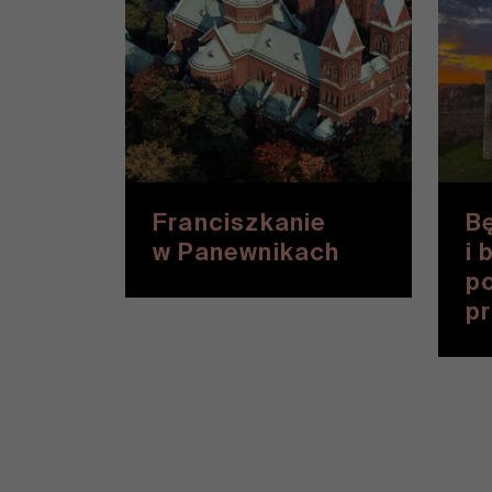
Franciszkanie
Bę
w Panewnikach
i 
p
p