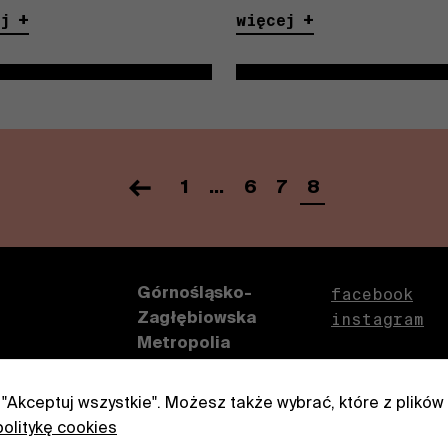
ej
więcej
1
…
6
7
8
Nawigacja
po
wpisach
facebook
Górnośląsko-
instagram
Zagłębiowska
Metropolia
ul. Barbary 21A, 40-
053 Katowice
j "Akceptuj wszystkie". Możesz także wybrać, które z plików
Niezbędne
politykę cookies
Te pliki