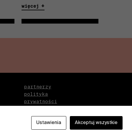
więcej
partnerzy
polityka
prywatności
zmień ustawienia
cookies
Ustawienia
Akceptuj wszystkie