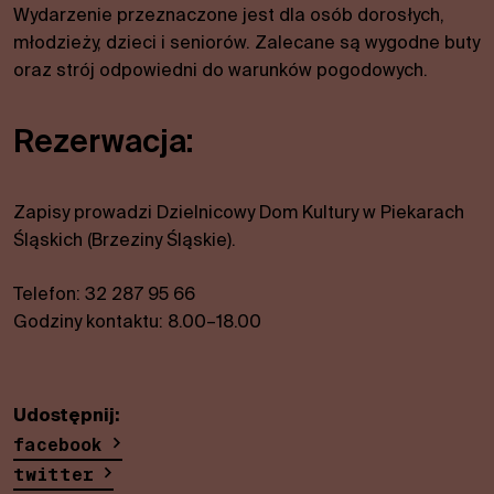
Wydarzenie przeznaczone jest dla osób dorosłych,
młodzieży, dzieci i seniorów. Zalecane są wygodne buty
Wygoda
oraz strój odpowiedni do warunków pogodowych.
Aby nasza
strona
internetowa
Rezerwacja:
działała jak
najlepiej
podczas
Zapisy prowadzi Dzielnicowy Dom Kultury w Piekarach
Twojej
Śląskich (Brzeziny Śląskie).
wizyty. Jeśli
odrzucisz te
pliki cookie,
Telefon: 32 287 95 66
niektóre
Godziny kontaktu: 8.00–18.00
funkcje
znikną ze
strony
internetowej.
Udostępnij:
facebook
twitter
Marketing