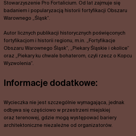
Niezbędne
Stowarzyszenie Pro Fortalicium. Od lat zajmuje się
Te pliki
badaniem i popularyzacją historii fortyfikacji Obszaru
cookies nie
Warownego „Śląsk”.
są
opcjonalne.
Autor licznych publikacji historycznych poświęconych
Są one
wymagane
fortyfikacjom i historii regionu, m.in. „Fortyfikacje
do działania
Obszaru Warownego Śląsk”, „Piekary Śląskie i okolice”
strony.
oraz „Piekary ku chwale bohaterom, czyli rzecz o Kopcu
Wyzwolenia”.
Statystyki
W celu
Informacje dodatkowe:
poprawy
funkcjonalności
i struktury
Wycieczka nie jest szczególnie wymagająca, jednak
serwisu w
odbywa się częściowo w przestrzeni miejskiej
oparciu o
oraz terenowej, gdzie mogą występować bariery
sposób
korzystania z
architektoniczne niezależne od organizatorów.
serwisu.