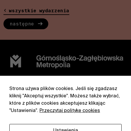
Dzieląc się swoimi
wszystkie wydarzenia
zainteresowaniami i
zachowaniem
podczas
następne
odwiedzania naszej
witryny, zwiększasz
szansę zobaczenia
spersonalizowanych
treści i ofert.
Górnośląsko-Zagłębiowska Metropolia
Strona używa plików cookies. Jeśli się zgadzasz
ul. Barbary 21A, 40-053 Katowice
kliknij "Akceptuj wszystkie". Możesz także wybrać,
które z plików cookies akceptujesz klikając
facebook
partnerzy
"Ustawienia".
Przeczytaj politykę cookies
instagram
polityka
prywatności
Ustawienia