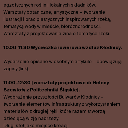
niektóre
egzotycznych roślin i lokalnych składników.
funkcje
Warsztaty botaniczne, artystyczne – tworzenie
znikną ze
ilustracji i prac plastycznych inspirowanych rzeką,
strony
internetowej.
tematyką wody w mieście, bioróżnorodności.
Warsztaty z projektowania zina o tematyce rzeki.
Marketing
10.00-11.30 Wycieczka rowerowa wzdłuż Kłodnicy.
Dzieląc się swoimi
zainteresowaniami i
Wydarzenie opisane w osobnym artykule – obowiązują
zachowaniem
zapisy (link).
podczas
odwiedzania naszej
witryny, zwiększasz
11:00–12:30 | warsztaty projektowe dr Heleny
szansę zobaczenia
Szewioły z Politechniki Śląskiej.
spersonalizowanych
Wyobrażenie przyszłości Bulwarów Kłodnicy –
treści i ofert.
tworzenie elementów infrastruktury z wykorzystaniem
materiałów z drugiej ręki, które razem stworzą
dziecięcą wizję nabrzeży.
Długi stół jako miejsce kreacji.