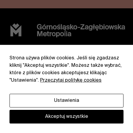
Górnośląsko-Zagłębiowska Metropolia
Strona używa plików cookies. Jeśli się zgadzasz
ul. Barbary 21A, 40-053 Katowice
kliknij "Akceptuj wszystkie". Możesz także wybrać,
które z plików cookies akceptujesz klikając
facebook
partnerzy
"Ustawienia".
Przeczytaj politykę cookies
instagram
polityka
prywatności
Ustawienia
zmień ustawienia
cookies
Akceptuj wszystkie
COPYRIGHT GZM 2026