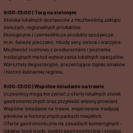
9:00–13:00 | Targ na zielonym
Stoiska lokalnych dostawców z możliwością zakupu
świeżych, regionalnych produktów.
Ekologiczne i rzemieślnicze produkty spożywcze,
m.in. świeże pieczywo, miody, sery, owoce i warzywa.
Możliwość rozmowy z producentami i poznania
Niezbędne
tradycyjnych metod wytwarzania lokalnych specjałów.
Te pliki
cookies nie
Warsztaty degustacyjne, prezentujące tajniki smaków
są
i historii kulinarnej regionu.
opcjonalne.
Są one
9:00–13:00 | Wspólne śniadanie na trawie
wymagane
Uczestnicy mogą korzystać z oferty lokalnych stoisk
do działania
gastronomicznych oraz przynieść własny prowiant.
strony.
Wspólne śniadanie na trawie, inspirowane tradycją
pikników w historycznych parkach miejskich.
Statystyki
Oferta gastronomiczna na zasadach komercyjnych –
W celu
lokalne food trucki, punkty gastronomiczne i stoiska