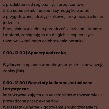
poprawy
z produktami od regionalnych producentów.
funkcjonalności
Zrób sobie piknik – uczestnicy mogą korzystać
i struktury
z przygotowanej strefy piknikowej, przynosząc własne
serwisu w
oparciu o
jedzenie.
sposób
Specjalnie wydzielona przestrzeń z leżakami, kocami
korzystania z
i stołami, zachęcająca do długich, niespiesznych
serwisu.
rozmów i wspólnego celebrowania poranka.
9:30–13:00 | Spacery nad rzeką
Wygoda
Aby nasza
strona
Wydarzenie opisane w osobnym artykule – obowiązują
internetowa
zapisy (link).
działała jak
najlepiej
9:30–12:30 | Warsztaty kulinarne, botaniczne
podczas
i artystyczne
Twojej
Interaktywne zajęcia dla uczestników w różnym wieku,
wizyty. Jeśli
odrzucisz te
prowadzone przez ekspertów.
pliki cookie,
Warsztaty kulinarne – gotowanie z wykorzystaniem