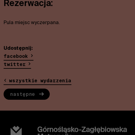
Rezerwacja:
internetowa
działała jak
najlepiej
podczas
Pula miejsc wyczerpana.
Twojej
wizyty. Jeśli
odrzucisz te
pliki cookie,
Udostępnij:
niektóre
facebook
funkcje
twitter
znikną ze
strony
internetowej.
wszystkie wydarzenia
następne
Marketing
Dzieląc się swoimi
zainteresowaniami i
zachowaniem
podczas
odwiedzania naszej