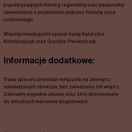
Są one
popularyzujących historię regionalną oraz pasjonatka
wymagane
opowiadania o przeszłości poprzez historię życia
do działania
strony.
codziennego.
Współprowadzącymi spacer będą Katarzyna
Statystyki
Kołodziejczyk oraz Grażyna Piwowarczyk.
W celu
poprawy
funkcjonalności
Informacje dodatkowe:
i struktury
serwisu w
oparciu o
Trasa spaceru prowadzi wyłącznie na zewnątrz
sposób
odwiedzanych obiektów, bez zwiedzania ich wnętrz.
korzystania z
Zalecamy wygodne obuwie oraz strój dostosowany
serwisu.
do aktualnych warunków pogodowych.
Wygoda
Aby nasza
strona