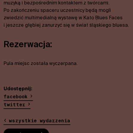
pliki cookie,
muzyką i bezpośrednim kontaktem z twórcami.
niektóre
Po zakończeniu spaceru uczestnicy będą mogli
funkcje
zwiedzić multimedialną wystawę w Kato Blues Faces
znikną ze
i jeszcze głębiej zanurzyć się w świat śląskiego bluesa.
strony
internetowej.
Rezerwacja:
Marketing
Dzieląc się swoimi
Pula miejsc została wyczerpana.
zainteresowaniami i
zachowaniem
podczas
odwiedzania naszej
Udostępnij:
witryny, zwiększasz
facebook
szansę zobaczenia
spersonalizowanych
twitter
treści i ofert.
wszystkie wydarzenia