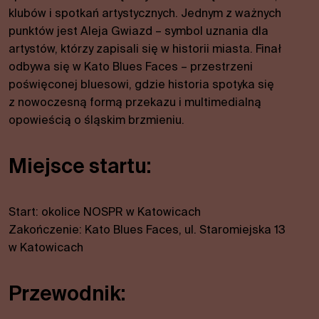
klubów i spotkań artystycznych. Jednym z ważnych
punktów jest Aleja Gwiazd – symbol uznania dla
artystów, którzy zapisali się w historii miasta. Finał
odbywa się w Kato Blues Faces – przestrzeni
poświęconej bluesowi, gdzie historia spotyka się
z nowoczesną formą przekazu i multimedialną
opowieścią o śląskim brzmieniu.
Niezbędne
Te pliki
Miejsce startu:
cookies nie
są
opcjonalne.
Są one
Start: okolice NOSPR w Katowicach
wymagane
Zakończenie: Kato Blues Faces, ul. Staromiejska 13
do działania
w Katowicach
strony.
Przewodnik:
Statystyki