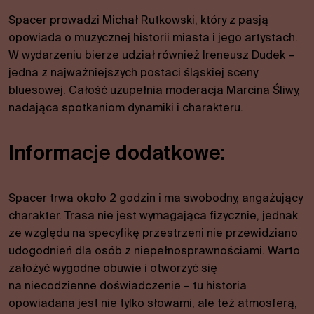
W celu
poprawy
Spacer prowadzi Michał Rutkowski, który z pasją
funkcjonalności
opowiada o muzycznej historii miasta i jego artystach.
i struktury
W wydarzeniu bierze udział również Ireneusz Dudek –
serwisu w
jedna z najważniejszych postaci śląskiej sceny
oparciu o
sposób
bluesowej. Całość uzupełnia moderacja Marcina Śliwy,
korzystania z
nadająca spotkaniom dynamiki i charakteru.
serwisu.
Informacje dodatkowe:
Wygoda
Aby nasza
strona
Spacer trwa około 2 godzin i ma swobodny, angażujący
internetowa
charakter. Trasa nie jest wymagająca fizycznie, jednak
działała jak
ze względu na specyfikę przestrzeni nie przewidziano
najlepiej
udogodnień dla osób z niepełnosprawnościami. Warto
podczas
założyć wygodne obuwie i otworzyć się
Twojej
wizyty. Jeśli
na niecodzienne doświadczenie – tu historia
odrzucisz te
opowiadana jest nie tylko słowami, ale też atmosferą,