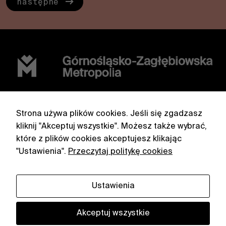
następne
Górnośląsko-Zagłębiowska Metropolia
Strona używa plików cookies. Jeśli się zgadzasz
ul. Barbary 21A, 40-053 Katowice
kliknij "Akceptuj wszystkie". Możesz także wybrać,
które z plików cookies akceptujesz klikając
facebook
partnerzy
"Ustawienia".
Przeczytaj politykę cookies
instagram
polityka
prywatności
Ustawienia
zmień ustawienia
cookies
Akceptuj wszystkie