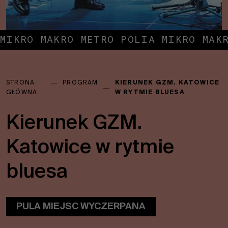
MIKRO MAKRO METRO POLIA MIKRO MAK
Jesteś
STRONA
―
PROGRAM
KIERUNEK GZM. KATOWICE
tutaj:
―
GŁÓWNA
W RYTMIE BLUESA
Kierunek GZM.
Katowice w rytmie
bluesa
PULA MIEJSC WYCZERPANA