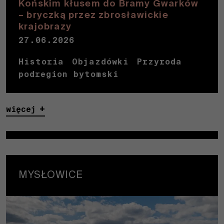
Końskim kłusem do Bramy Gwarków
– bryczką przez zbrosławickie
krajobrazy
27.06.2026
Historia
Objazdówki
Przyroda
podregion bytomski
więcej
MYSŁOWICE