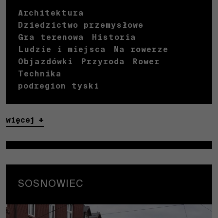
Architektura
Dziedzictwo przemysłowe
Gra terenowa
Historia
Ludzie i miejsca
Na rowerze
Objazdówki
Przyroda
Rower
Technika
podregion tyski
więcej
Niezbędne
SOSNOWIEC
Te pliki
cookies nie
są
opcjonalne.