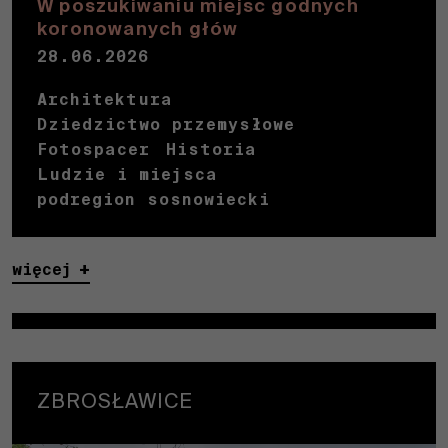
W poszukiwaniu miejsc godnych
internetowa
koronowanych głów
działała jak
28.06.2026
najlepiej
podczas
Architektura
Twojej
Dziedzictwo przemysłowe
wizyty. Jeśli
odrzucisz te
Fotospacer
Historia
pliki cookie,
Ludzie i miejsca
niektóre
podregion sosnowiecki
funkcje
znikną ze
strony
więcej
internetowej.
Marketing
Dzieląc się swoimi
zainteresowaniami i
ZBROSŁAWICE
zachowaniem
podczas
odwiedzania naszej