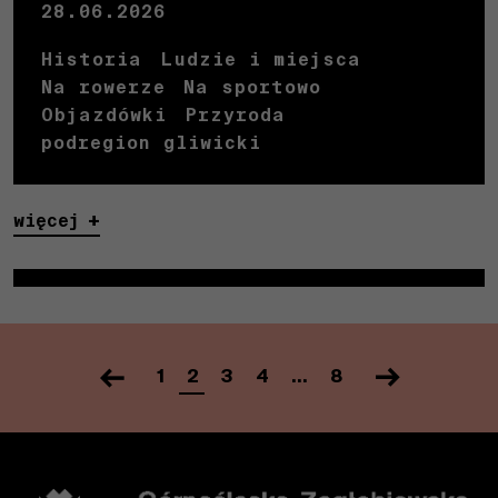
28.06.2026
Historia
Ludzie i miejsca
Na rowerze
Na sportowo
Objazdówki
Przyroda
podregion gliwicki
więcej
1
2
3
4
…
8
Nawigacja
po
wpisach