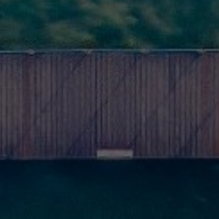
Niezbędne
Te pliki
cookies nie
są
opcjonalne.
Są one
wymagane
do działania
strony.
Statystyki