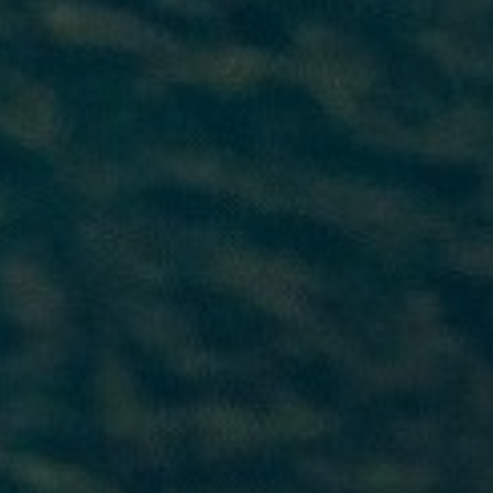
pliki cookie,
niektóre
funkcje
znikną ze
strony
internetowej.
Marketing
Dzieląc się swoimi
zainteresowaniami i
zachowaniem
podczas
odwiedzania naszej
witryny, zwiększasz
szansę zobaczenia
spersonalizowanych
treści i ofert.