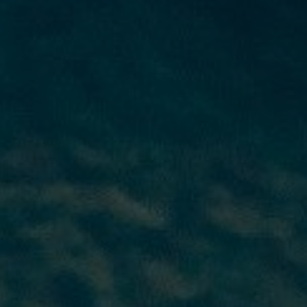
W celu
poprawy
funkcjonalności
i struktury
serwisu w
oparciu o
sposób
korzystania z
serwisu.
Wygoda
Aby nasza
strona
internetowa
działała jak
najlepiej
podczas
Twojej
wizyty. Jeśli
odrzucisz te